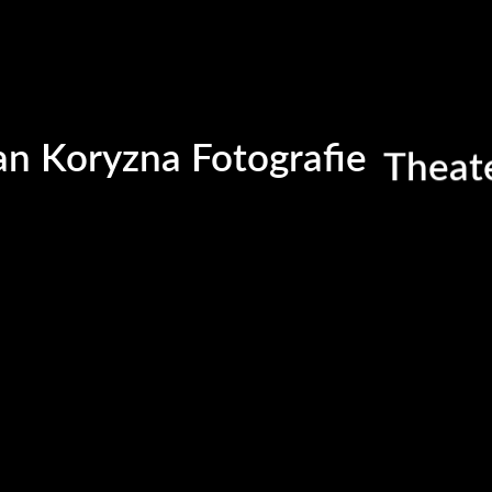
Hochz
Famili
Busin
404
n Koryzna Fotografie
Theat
Cinem
ERROR
The page you are looking for doesn`t exist anymore
GET BACK HOME